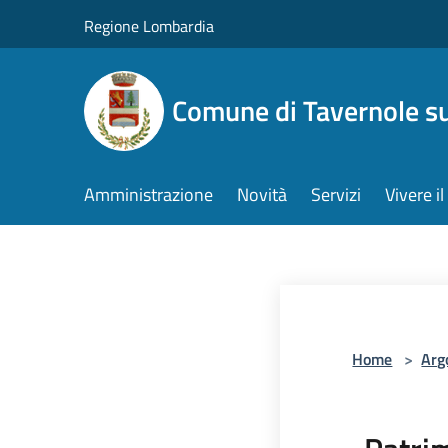
Salta al contenuto principale
Regione Lombardia
Comune di Tavernole su
Amministrazione
Novità
Servizi
Vivere 
Home
>
Arg