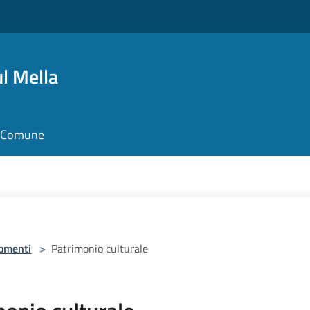
l Mella
il Comune
omenti
>
Patrimonio culturale